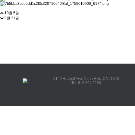
10월 5일
9월 21일
9140 Haskell Ave. North Hills, CA 91343
Tel. 818.894.9266