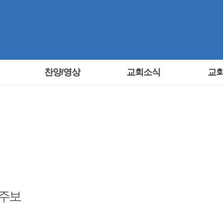
찬양/영상
교회소식
교
교회소식
Discipleship
주보