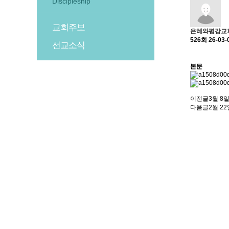
Discipleship
교회주보
은혜와평강교
526회
26-03-
선교소식
본문
이전글
3월 8
다음글
2월 22