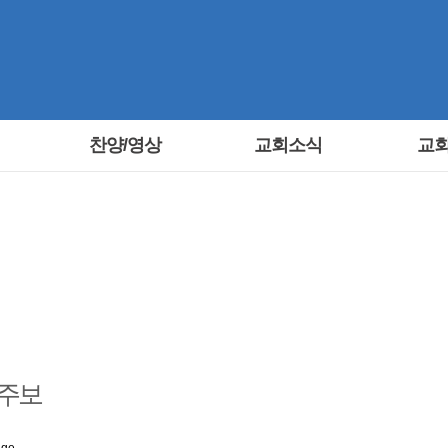
찬양/영상
교회소식
교
교회소식
Discipleship
주보