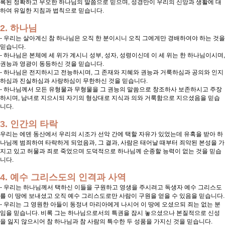
록된 정확하고 무오한 하나님의 말씀으로 믿으며, 성경만이 우리의 신앙과 생활에 대
하여 유일한 지침과 법칙으로 믿습니다.
2. 하나님
- 우리는 살아계신 참 하나님은 오직 한 분이시니 오직 그에게만 경배하여야 하는 것을
믿습니다.
- 하나님은 본체에 세 위가 계시니 성부, 성자, 성령이신데 이 세 위는 한 하나님이시며,
권능과 영광이 동등하신 것을 믿습니다.
- 하나님은 전지하시고 전능하시며, 그 존재와 지혜와 권능과 거룩하심과 공의와 인지
하심과 진실하심과 사랑하심이 무한하신 것을 믿습니다.
- 하나님께서 모든 유형물과 무형물을 그 권능의 말씀으로 창조하사 보존하시고 주장
하시며, 남녀로 지으시되 자기의 형상대로 지식과 의와 거룩함으로 지으셨음을 믿습
니다.
3. 인간의 타락
우리는 에덴 동산에서 우리의 시조가 선악 간에 택할 자유가 있었는데 유혹을 받아 하
나님께 범죄하여 타락하게 되었음과, 그 결과, 사람은 태어날 때부터 죄악된 본성을 가
지고 있고 허물과 죄로 죽었으며 도덕적으로 하나님께 순종할 능력이 없는 것을 믿습
니다.
4. 예수 그리스도의 인격과 사역
- 우리는 하나님께서 택하신 이들을 구원하고 영생을 주시려고 독생자 예수 그리스도
를 이 땅에 보내셨고 오직 예수 그리스도로만 사람이 구원을 얻을 수 있음을 믿습니다.
- 우리는 그 영원한 아들이 동정녀 마리아에게 나시어 이 땅에 오셨으되 죄는 없는 분
임을 믿습니다. 비록 그는 하나님으로서의 특권을 잠시 놓으셨으나 본질적으로 신성
을 잃지 않으시어 참 하나님과 참 사람의 특수한 두 성품을 가지신 것을 믿습니다.