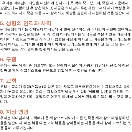
- 우리는 예수님이 죄인을 대신하여 십자가에 못 박혀 죽으셨으며, 죽은 자 가운데서
삼일만에 부활하신 후 승천하셨고, 지금은 하나님의 우편에 앉으셔서 자기 백성을 위
해 기도하시다가 죽은 자를 다시 살리시고 세상을 심판하러 재림하실 것을 믿습니다.
5. 성령의 인격과 사역
우리는성령께서는 삼위일체 하나님의 세 번째 신격이신 것과 사람이 구원에 참여하도
록 역사하시는 것을 믿습니다. 즉, 성령 하나님께서는 영적으로 죽은 죄인을 거듭나게
하시어, 사람으로 하여금 죄와 그 비참함을 깨닫게 하시고 그 마음을 밝혀 그리스도를
알게 하시고, 그 의지를 새롭게 하시어 예수 그리스도를 받게 하시고, 또 그 안에서 역
사하여 모든 의의 열매를 맺게 하시는 것을 믿습니다.
6. 구원
우리는 구원이 하나님께로부터 오는 은혜의 선물이며 사람의 행위에서 난 것이 아닌
것과 오직 예수 그리스도를 믿음으로 값없이 얻는 것임을 믿습니다.
7. 교회
우리는 교회가 중생(거듭남)을 얻은 믿는 자들로 이루어졌으며 예수 그리스도의 몸이
자 신부됨을 믿습니다. 교회는 그리스도께서 세우신 성례(세례와 성찬)를 지키며, 주
일을 거룩하게 지키며, 영적으로 어두운 이 세상 속에서 진리의 기둥이 되는 것을 믿습
니다.
8. 지상 명령
우리는 하나님께서 교회에게 온 세상으로 나아가 모든 민족을 제자 삼으라 명령하셨
음을 믿습니다. 이는 복음의 선포와 복음을 받아들이는 자들을 제자 삼아 가르치는 것
을 통해 이루어집니다.