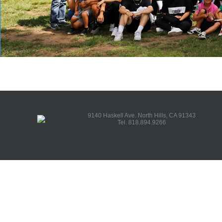
9140 Haskell Ave. North Hills, CA 91343
Tel. 818.894.9266